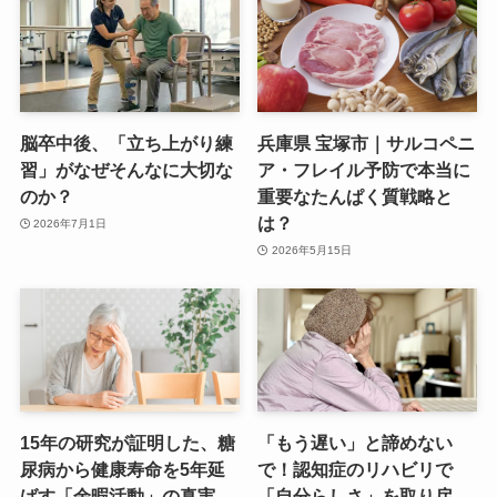
脳卒中後、「立ち上がり練
兵庫県 宝塚市｜サルコペニ
習」がなぜそんなに大切な
ア・フレイル予防で本当に
のか？
重要なたんぱく質戦略と
は？
2026年7月1日
2026年5月15日
15年の研究が証明した、糖
「もう遅い」と諦めない
尿病から健康寿命を5年延
で！認知症のリハビリで
ばす「余暇活動」の真実
「自分らしさ」を取り戻