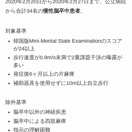
2020年2月20日から2020年2月27日まで、公立病院
から合計34名の
慢性脳卒中患者
。
対象基準
韓国版Mini-Mental State Examinationのスコア
が24以上
歩行速度が0.8m/s未満で2重課題干渉の曝露が
多い
発症後6ヶ月以上の片麻痺
補助器具を使用せずに10m以上自立歩行
除外基準
脳卒中以外の神経疾患
脳卒中による四肢麻痺
指示の理解困難