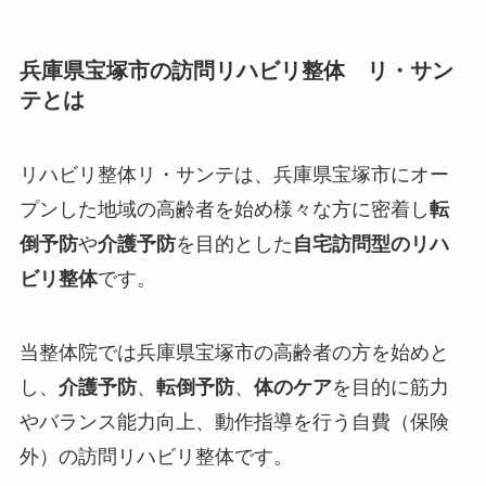
兵庫県宝塚市の訪問リハビリ整体 リ・サン
テとは
リハビリ整体リ・サンテは、兵庫県宝塚市にオー
プンした
地域の高齢者を始め様々な方に密着し
転
倒予防
や
介護予防
を目的とした
自宅訪問型のリハ
ビリ整体
です。
当整体院では兵庫県宝塚市の高齢者の方を始めと
し、
介護予防
、
転倒予防
、
体のケア
を目的に筋力
やバランス能力向上、動作指導を行う
自費（保険
外）
の訪問リハビリ整体です。