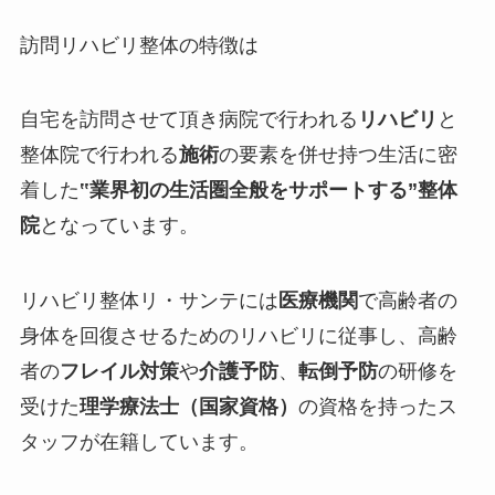
訪問リハビリ整体の特徴は
自宅を訪問させて頂き病院で行われる
リハビリ
と
整体院で行われる
施術
の要素を併せ持つ生活に密
着した
‟
業界初の生活圏全般をサポートする
”整体
院
となっています。
リハビリ整体リ・サンテには
医療機関
で高齢者の
身体を回復させるためのリハビリに従事し、高齢
者の
フレイル対策
や
介護予防
、
転倒予防
の研修を
受けた
理学療法士（国家資格）
の資格を持ったス
タッフが在籍しています。