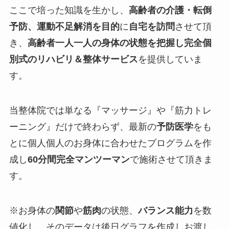
ここで培った知識を生かし、
高齢者の介護・転倒
予防、運動不足解消を目的
に
自宅を訪問
させて頂
き、
高齢者一人一人の身体の状態を把握し完全個
別式のリハビリ＆整体サービス
を提供していま
す。
当整体院では単なる『
マッサージ
』や『
筋力トレ
ーニング
』だけで終わらず、最新の
予防医学
をも
とに個人個人のお身体に合わせたプログラムを作
成し
60分間完全マンツーマン
で施術させて頂きま
す。
※お身体の
関節
や
筋肉
の状態、
バランス能力
を
数
値化
し、そのデータは
後日グラフを作成しお渡し