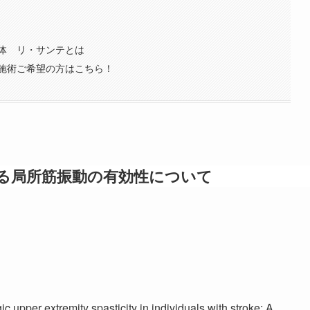
体 リ・サンテとは
施術ご希望の方はこちら！
する局所筋振動の有効性について
c upper extremity spasticity in individuals with stroke: A