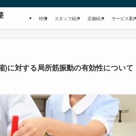
。
整
特徴
スタッフ紹介
店舗紹介
サービス案
縮)に対する局所筋振動の有効性について