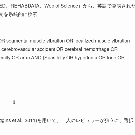
、REHABDATA、Web of Science）から、英語で発表され
論文を系統的に検索
 OR segmental muscle vibration OR localized muscle vibration
R cerebrovascular accident OR cerebral hemorrhage OR
remity OR arm) AND (Spasticity OR hypertonia OR tone OR
⇓
s et al., 2011)を用いて、二人のレビュワーが独立に、選択