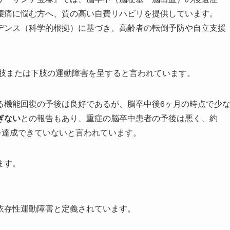
腰痛に悩む方へ、
質の高い自費リハビリ
を提供しています。
デンス（科学的根拠）に基づき、高齢者の転倒予防や自立支援
上肢または下肢の運動障害を呈すると言われています。
る機能回復の予後は良好
であるが、脳卒中後6ヶ月の時点で少
ぎない
との報告もあり、
重症の脳卒中患者の予後は悪く、約
を達成できていない
と言われています。
ます。
依存性運動障害と定義されています。