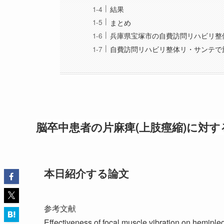
結果
まとめ
兵庫県宝塚市の自費訪問リハビリ整
自費訪問リハビリ整体リ・サンテで
脳卒中患者の片麻痺(上肢痙縮)に対
本日紹介する論文
参考文献
Effectiveness of focal muscle vibration on hemiplegi