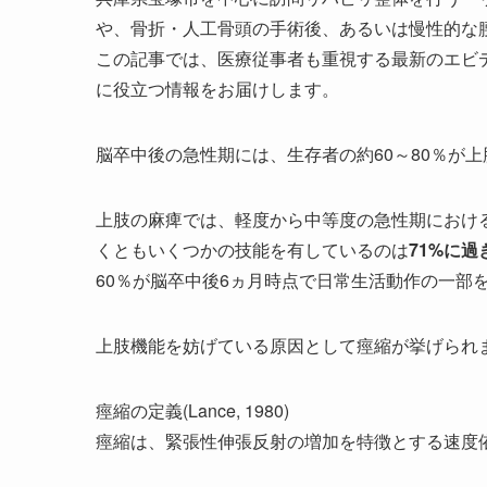
や、骨折・人工骨頭の手術後、あるいは慢性的な
この記事では、医療従事者も重視する最新のエビ
に役立つ情報をお届けします。
脳卒中後の急性期には、生存者の約60～80％が
上肢の麻痺では、
軽度から中等度の急性期におけ
くともいくつかの技能を有しているのは
71%に過
60％が脳卒中後6ヵ月時点で日常生活動作の一部
上肢機能を妨げている原因として
痙縮
が挙げられ
痙縮の定義(Lance, 1980)
痙縮は、緊張性伸張反射の増加を特徴とする速度