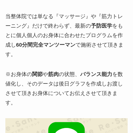
当整体院では単なる『
マッサージ
』や『
筋力トレ
ーニング
』だけで終わらず、最新の
予防医学
をも
とに個人個人のお身体に合わせたプログラムを作
成し
60分間完全マンツーマン
で施術させて頂きま
す。
※お身体の
関節
や
筋肉
の状態、
バランス能力
を
数
値化
し、そのデータは
後日グラフを作成しお渡し
させて頂きお身体についてお伝えさせて頂きま
す。