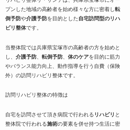
プンした
地域の高齢者を始め様々な方に密着し
転
倒予防
や
介護予防
を目的とした
自宅訪問型のリハ
ビリ整体
です。
当整体院では兵庫県宝塚市の高齢者の方を始めと
し、
介護予防
、
転倒予防
、
体のケア
を目的に筋力
やバランス能力向上、動作指導を行う
自費（保険
外）
の訪問リハビリ整体です。
訪問リハビリ整体の特徴は
自宅を訪問させて頂き病院で行われる
リハビリ
と
整体院で行われる
施術
の要素を併せ持つ生活に密