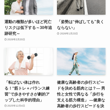
運動の種類が多いほど死亡
「姿勢は“伸ばしても”良く
リスクは低下する～30年追
ならない」
跡研究～
2026年1月23日
2026年2月20日
「転ばない体は作れ
健康な高齢者の歩行スピー
る！“筋トレ＋バランス練
ドを決める筋肉とは？― 男
習”で歩きやすさが劇的ア
性と女性で異なる「歩行を
ップした科学的理由」
支える筋力構造」 ―健康な
高齢者の歩行スピードを決
2025年12月4日