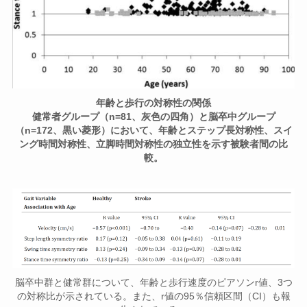
年齢と歩行の対称性の関係
健常者グループ（n=81、灰色の四角）と脳卒中グループ
（n=172、黒い菱形）において、年齢とステップ長対称性、スイ
ング時間対称性、立脚時間対称性の独立性を示す被験者間の比
較。
脳卒中群と健常群について、年齢と歩行速度のピアソンr値、3つ
の対称比が示されている。また、r値の95％信頼区間（CI）も報