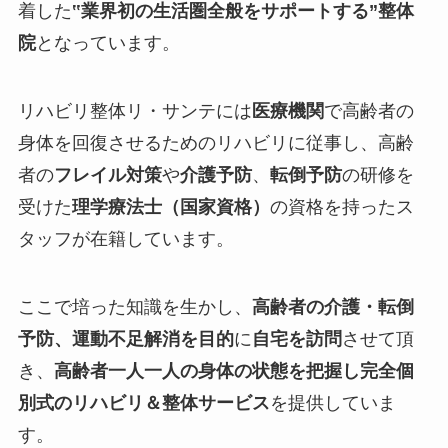
着した
‟
業界初の生活圏全般をサポートする
”整体
院
となっています。
リハビリ整体リ・サンテには
医療機関
で高齢者の
身体を回復させるためのリハビリに従事し、高齢
者の
フレイル対策
や
介護予防
、
転倒予防
の研修を
受けた
理学療法士（国家資格）
の資格を持ったス
タッフが在籍しています。
ここで培った知識を生かし、
高齢者の介護・転倒
予防、運動不足解消を目的
に
自宅を訪問
させて頂
き、
高齢者一人一人の身体の状態を把握し完全個
別式のリハビリ＆整体サービス
を提供していま
す。