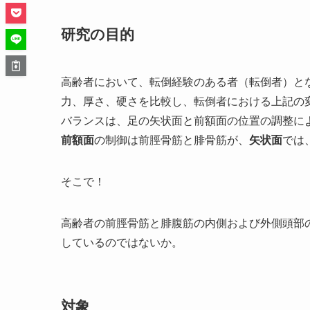
研究の目的
高齢者において、転倒経験のある者（転倒者）と
力、厚さ、硬さを比較し、転倒者における上記の
バランスは、足の矢状面と前額面の位置の調整に
前額面
の制御は前脛骨筋と腓骨筋が、
矢状面
では
そこで！
高齢者の前脛骨筋と腓腹筋の内側および外側頭部
しているのではないか。
対象