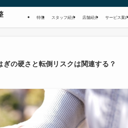
。
整
特徴
スタッフ紹介
店舗紹介
サービス案
はぎの硬さと転倒リスクは関連する？