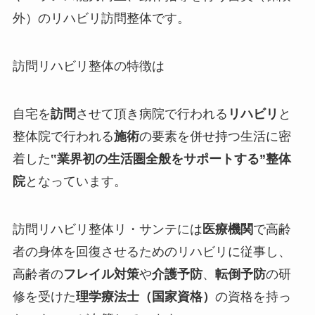
外）
のリハビリ訪問整体です。
訪問リハビリ整体の特徴は
自宅を
訪問
させて頂き病院で行われる
リハビリ
と
整体院で行われる
施術
の要素を併せ持つ生活に密
着した
‟
業界初の生活圏全般をサポートする
”整体
院
となっています。
訪問リハビリ整体リ・サンテには
医療機関
で高齢
者の身体を回復させるためのリハビリに従事し、
高齢者の
フレイル対策
や
介護予防
、
転倒予防
の研
修を受けた
理学療法士（国家資格）
の資格を持っ