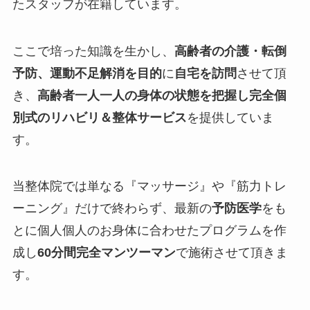
たスタッフが在籍しています。
ここで培った知識を生かし、
高齢者の介護・転倒
予防、運動不足解消を目的
に
自宅を訪問
させて頂
き、
高齢者一人一人の身体の状態を把握し完全個
別式のリハビリ＆整体サービス
を提供していま
す。
当整体院では単なる『
マッサージ
』や『
筋力トレ
ーニング
』だけで終わらず、最新の
予防医学
をも
とに個人個人のお身体に合わせたプログラムを作
成し
60分間完全マンツーマン
で施術させて頂きま
す。