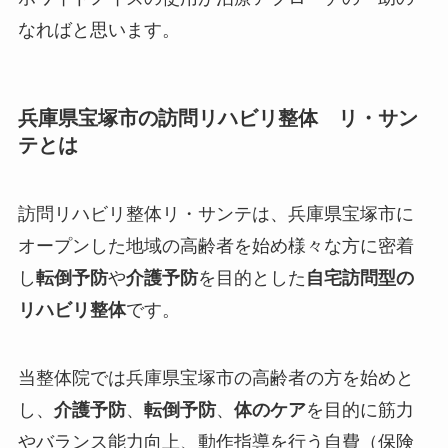
なればと思います。
兵庫県宝塚市の訪問リハビリ整体 リ・サン
テとは
訪問リハビリ整体リ・サンテは、兵庫県宝塚市に
オープンした
地域の高齢者を始め様々な方に密着
し
転倒予防
や
介護予防
を目的とした
自宅訪問型の
リハビリ整体
です。
当整体院では兵庫県宝塚市の高齢者の方を始めと
し、
介護予防
、
転倒予防
、
体のケア
を目的に筋力
やバランス能力向上、動作指導を行う
自費（保険