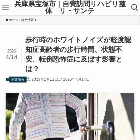
兵庫県宝塚市｜自費訪問リハビリ整
体 リ・サンテ
ホーム
論文情報
歩行時のホワイトノイズが軽度認
知症高齢者の歩行時間、状態不
2026
4/14
安、転倒恐怖症に及ぼす影響と
は？
2023年2月11日
2026年4月14日
論文情報