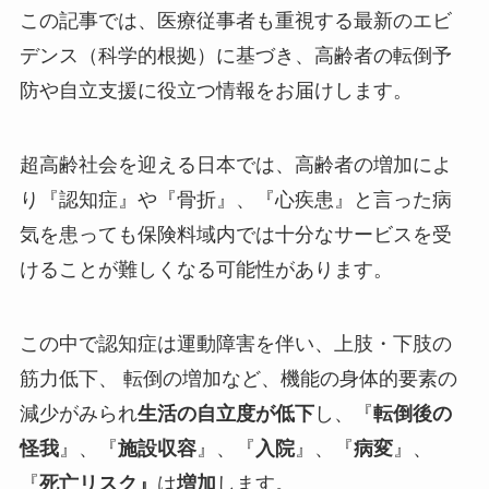
この記事では、医療従事者も重視する最新のエビ
デンス（科学的根拠）に基づき、高齢者の転倒予
防や自立支援に役立つ情報をお届けします。
超高齢社会を迎える日本では、高齢者の増加によ
り『認知症』や『骨折』、『心疾患』と言った病
気を患っても保険料域内では十分なサービスを受
けることが難しくなる可能性があります。
この中で認知症は運動障害を伴い、上肢・下肢の
筋力低下、 転倒の増加など、機能の身体的要素の
減少がみられ
生活の自立度が低下
し、『
転倒後の
怪我
』、『
施設収容
』、『
入院
』、『
病変
』、
『
死亡リスク』
は
増加
します。