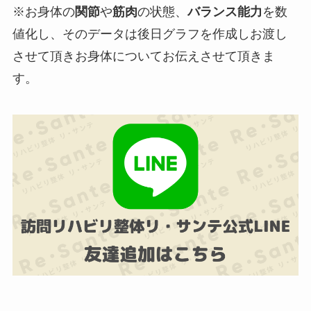
※お身体の
関節
や
筋肉
の状態、
バランス能力
を
数
値化
し、そのデータは
後日グラフを作成しお渡し
させて頂きお身体についてお伝えさせて頂きま
す。