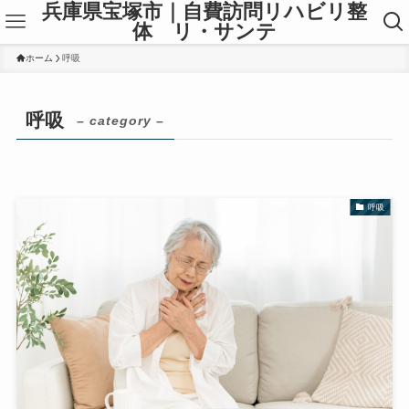
兵庫県宝塚市｜自費訪問リハビリ整
体 リ・サンテ
ホーム
呼吸
呼吸
– category –
呼吸