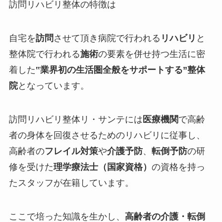
訪問リハビリ整体の特徴は
自宅を
訪問
させて頂き病院で行われる
リハビリ
と
整体院で行われる
施術
の要素を併せ持つ生活に密
着した
‟
業界初の生活圏全般をサポートする
”整体
院
となっています。
訪問リハビリ整体リ・サンテには
医療機関
で高齢
者の身体を回復させるためのリハビリに従事し、
高齢者の
フレイル対策
や
介護予防
、
転倒予防
の研
修を受けた
理学療法士（国家資格）
の資格を持っ
たスタッフが在籍しています。
ここで培った知識を生かし、
高齢者の介護・転倒