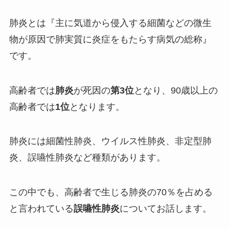
肺炎とは『主に気道から侵入する細菌などの微生
物が原因で肺実質に炎症をもたらす病気の総称』
です。
高齢者では
肺炎
が死因の
第3位
となり、90歳以上の
高齢者では
1位
となります。
肺炎には細菌性肺炎、ウイルス性肺炎、非定型肺
炎、誤嚥性肺炎など種類があります。
この中でも、
高齢者で
生じる
肺炎の70％を占める
と言われている
誤嚥性肺炎
についてお話します。