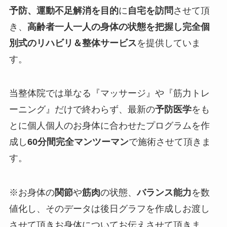
予防、運動不足解消を目的
に
自宅を訪問
させて頂
き、
高齢者一人一人の身体の状態を把握し完全個
別式のリハビリ＆整体サービス
を提供していま
す。
当整体院では単なる『
マッサージ
』や『
筋力トレ
ーニング
』だけで終わらず、最新の
予防医学
をも
とに個人個人のお身体に合わせたプログラムを作
成し
60分間完全マンツーマン
で施術させて頂きま
す。
※お身体の
関節
や
筋肉
の状態、
バランス能力
を
数
値化
し、そのデータは
後日グラフを作成しお渡し
させて頂きお身体についてお伝えさせて頂きま