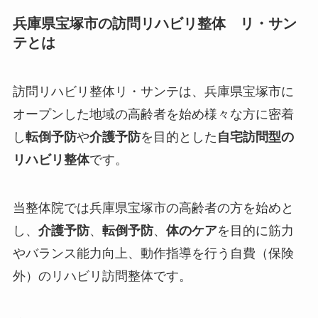
兵庫県宝塚市の訪問リハビリ整体 リ・サン
テとは
訪問リハビリ整体リ・サンテは、兵庫県宝塚市に
オープンした
地域の高齢者を始め様々な方に密着
し
転倒予防
や
介護予防
を目的とした
自宅訪問型の
リハビリ整体
です。
当整体院では兵庫県宝塚市の高齢者の方を始めと
し、
介護予防
、
転倒予防
、
体のケア
を目的に筋力
やバランス能力向上、動作指導を行う
自費（保険
外）
のリハビリ訪問整体です。