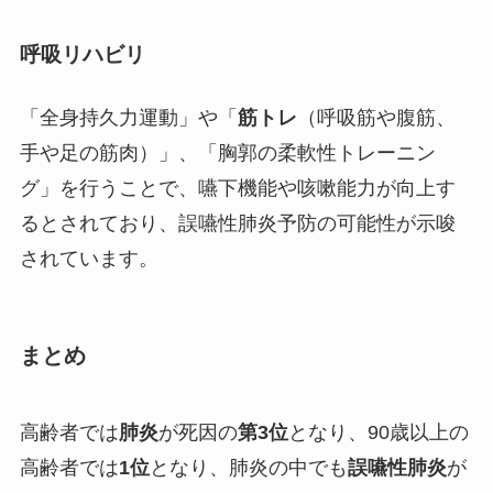
呼吸リハビリ
「全身持久力運動」や「
筋トレ
（呼吸筋や腹筋、
手や足の筋肉）」、「胸郭の柔軟性トレーニン
グ」を行うことで、嚥下機能や咳嗽能力が向上す
るとされており、誤嚥性肺炎予防の可能性が示唆
されています。
まとめ
高齢者では
肺炎
が死因の
第3位
となり、90歳以上の
高齢者では
1位
となり、肺炎の中でも
誤嚥性肺炎
が