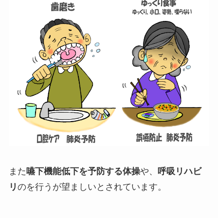
また
嚥下機能低下を予防する体操
や、
呼吸リハビ
リ
のを行うが望ましいとされています。