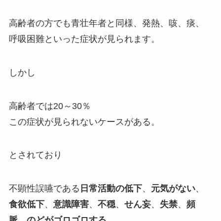
高齢者の方でも青壮年者と同様、
発熱、咳、痰、
呼吸困難
といった症状が見られます。
しかし
高齢者では20～30％
この症状が見られないケースがある。
とされており
不顕性誤嚥である
日常活動の低下
、
元気がない
、
食欲低下
、
意識障害
、
不穏
、
せん妄
、
失禁
、
頻
脈
、
のどがゴロゴロする