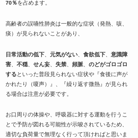
70％
を占めます。
高齢者の誤嚥性肺炎は一般的な症状（発熱、咳、
痰）が見られないことがあり、
日常活動の低下
、
元気がない
、
食欲低下
、
意識障
害
、
不穏
、
せん妄
、
失禁
、
頻脈
、
のどがゴロゴロ
する
といった普段見られない症状や『食後に声が
かれたり（嗄声）』、『繰り返す微熱』が見られ
る場合は注意が必要です。
お口周りの体操や、呼吸器に対する運動を行うこ
とで予防が図れる可能性が示唆されているため、
適切な負荷量で無理なく行って頂ければと思いま