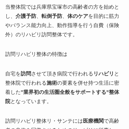
当整体院では兵庫県宝塚市の高齢者の方を始めと
し、
介護予防
、
転倒予防
、
体のケア
を目的に筋力
やバランス能力向上、動作指導を行う
自費（保険
外）
のリハビリ訪問整体です。
訪問リハビリ整体の特徴は
自宅を
訪問
させて頂き病院で行われる
リハビリ
と
整体院で行われる
施術
の要素を併せ持つ生活に密
着した
‟
業界初の生活圏全般をサポートする
”整体
院
となっています。
訪問リハビリ整体リ・サンテには
医療機関
で高齢