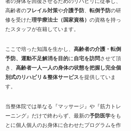
者の身体を回復させるためのリハビリに従事し、
高齢者の
フレイル対策
や
介護予防
、
転倒予防
の研
修を受けた
理学療法士（国家資格）
の資格を持っ
たスタッフが在籍しています。
ここで培った知識を生かし、
高齢者の介護・転倒
予防、運動不足解消を目的
に
自宅を訪問
させて頂
き、
高齢者一人一人の身体の状態を把握し完全個
別式のリハビリ＆整体サービス
を提供していま
す。
当整体院では単なる『
マッサージ
』や『
筋力トレ
ーニング
』だけで終わらず、最新の
予防医学
をも
とに個人個人のお身体に合わせたプログラムを作