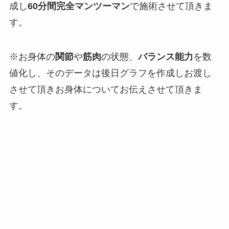
成し
60分間完全マンツーマン
で施術させて頂きま
す。
※お身体の
関節
や
筋肉
の状態、
バランス能力
を
数
値化
し、そのデータは
後日グラフを作成しお渡し
させて頂きお身体についてお伝えさせて頂きま
す。