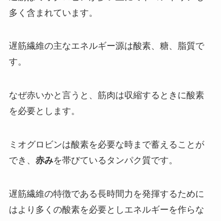
多く含まれています。
遅筋繊維の主なエネルギー源は
酸素
、
糖
、
脂質
で
す。
なぜ赤いかと言うと、
筋肉は収縮するときに酸素
を必要
とします。
ミオグロビンは
酸素を必要な時まで蓄える
ことが
でき、
赤み
を帯びているタンパク質です。
遅筋繊維の特徴である長時間力を発揮するために
はより多くの酸素を必要としエネルギーを作らな