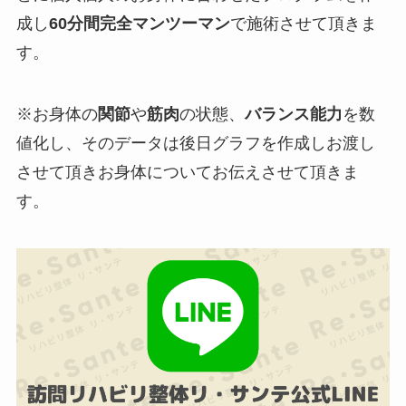
成し
60分間完全マンツーマン
で施術させて頂きま
す。
※お身体の
関節
や
筋肉
の状態、
バランス能力
を
数
値化
し、そのデータは
後日グラフを作成しお渡し
させて頂きお身体についてお伝えさせて頂きま
す。