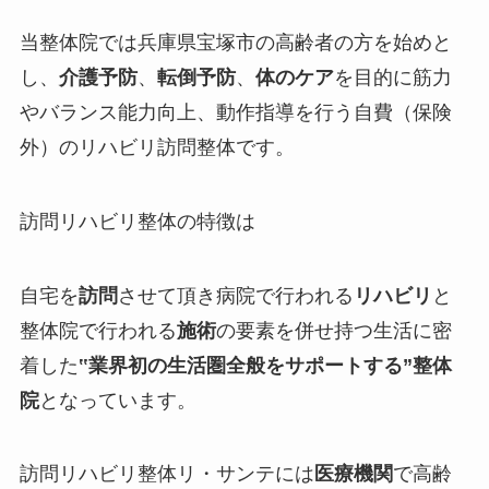
当整体院では兵庫県宝塚市の高齢者の方を始めと
し、
介護予防
、
転倒予防
、
体のケア
を目的に筋力
やバランス能力向上、動作指導を行う
自費（保険
外）
のリハビリ訪問整体です。
訪問リハビリ整体の特徴は
自宅を
訪問
させて頂き病院で行われる
リハビリ
と
整体院で行われる
施術
の要素を併せ持つ生活に密
着した
‟
業界初の生活圏全般をサポートする
”整体
院
となっています。
訪問リハビリ整体リ・サンテには
医療機関
で高齢