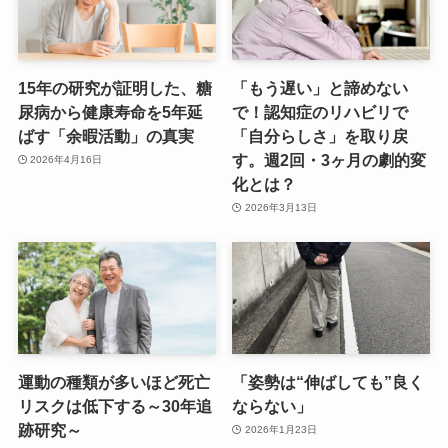
15年の研究が証明した、糖
「もう遅い」と諦めない
尿病から健康寿命を5年延
で！認知症のリハビリで
ばす「余暇活動」の真実
「自分らしさ」を取り戻
す。週2回・3ヶ月の劇的変
2026年4月16日
化とは？
2026年3月13日
運動の種類が多いほど死亡
「姿勢は“伸ばしても”良く
リスクは低下する～30年追
ならない」
跡研究～
2026年1月23日