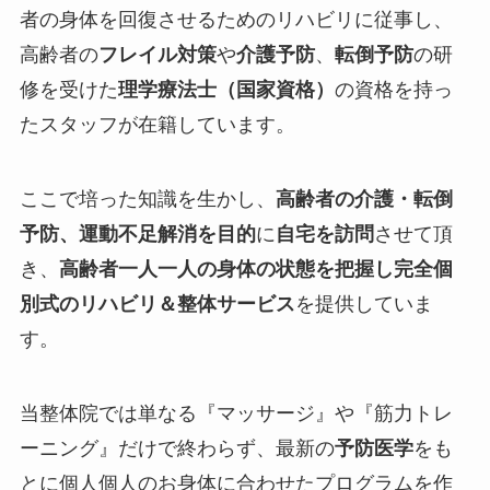
者の身体を回復させるためのリハビリに従事し、
高齢者の
フレイル対策
や
介護予防
、
転倒予防
の研
修を受けた
理学療法士（国家資格）
の資格を持っ
たスタッフが在籍しています。
ここで培った知識を生かし、
高齢者の介護・転倒
予防、運動不足解消を目的
に
自宅を訪問
させて頂
き、
高齢者一人一人の身体の状態を把握し完全個
別式のリハビリ＆整体サービス
を提供していま
す。
当整体院では単なる『
マッサージ
』や『
筋力トレ
ーニング
』だけで終わらず、最新の
予防医学
をも
とに個人個人のお身体に合わせたプログラムを作