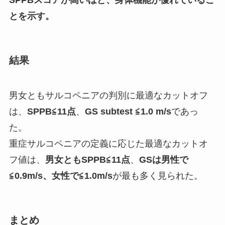
SPPBスコアが高いほど、身体機能が優れているこ
とを示す。
結果
男女ともサルコペニアの判別に最適なカットオフ
は、
SPPB≦11点
、
GS subtest ≦1.0 m/s
であっ
た。
重症サルコペニアの定義に応じた最適なカットオ
フ値は、
男女ともSPPB≦11点
、
GSは男性で
≦0.9m/s、女性で≦1.0m/s
が最も多く見られた。
まとめ