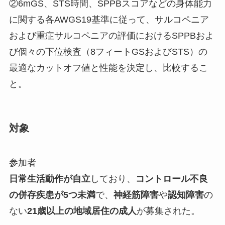
②6mGS、STS時間、SPPBスコアなどの身体能力
に関する各AWGS19基準に従って、サルコペニア
および重症サルコペニアの評価におけるSPPBおよ
び個々の下位検査（8フィートGSおよびSTS）の
最適なカットオフ値と性能を決定し、比較するこ
と。
対象
参加者
日常生活動作が自立
しており、
コントロール不良
の併存疾患が5つ未満
で、
神経筋障害
や
認知障害
の
ない
21歳以上の地域居住の成人
が募集された。