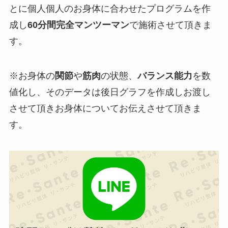
とに個人個人のお身体に合わせたプログラムを作
成し
60分間完全マンツーマン
で施術させて頂きま
す。
※お身体の
関節
や
筋肉
の状態、
バランス能力
を
数
値化
し、そのデータは
後日グラフを作成しお渡し
させて頂きお身体についてお伝えさせて頂きま
す。