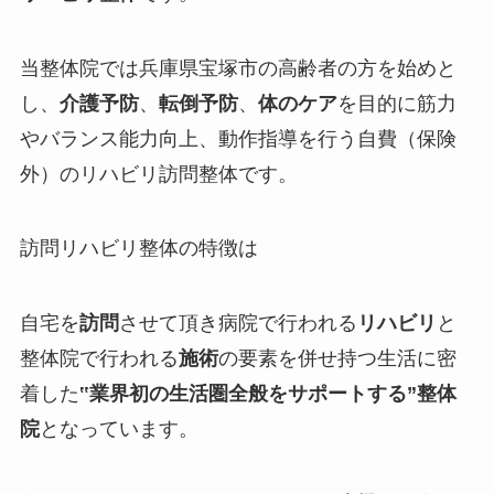
当整体院では兵庫県宝塚市の高齢者の方を始めと
し、
介護予防
、
転倒予防
、
体のケア
を目的に筋力
やバランス能力向上、動作指導を行う
自費（保険
外）
のリハビリ訪問整体です。
訪問リハビリ整体の特徴は
自宅を
訪問
させて頂き病院で行われる
リハビリ
と
整体院で行われる
施術
の要素を併せ持つ生活に密
着した
‟
業界初の生活圏全般をサポートする
”整体
院
となっています。