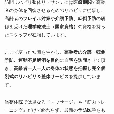
訪問リハビリ整体リ・サンテには
医療機関
で高齢
者の身体を回復させるためのリハビリに従事し、
高齢者の
フレイル対策
や
介護予防
、
転倒予防
の研
修を受けた
理学療法士（国家資格）
の資格を持っ
たスタッフが在籍しています。
ここで培った知識を生かし、
高齢者の介護・転倒
予防、運動不足解消を目的
に
自宅を訪問
させて頂
き、
高齢者一人一人の身体の状態を把握し完全個
別式のリハビリ＆整体サービス
を提供していま
す。
当整体院では単なる『
マッサージ
』や『
筋力トレ
ーニング
』だけで終わらず、最新の
予防医学
をも