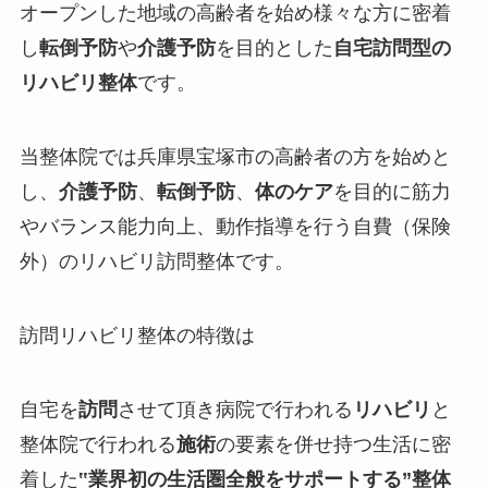
オープンした
地域の高齢者を始め様々な方に密着
し
転倒予防
や
介護予防
を目的とした
自宅訪問型の
リハビリ整体
です。
当整体院では兵庫県宝塚市の高齢者の方を始めと
し、
介護予防
、
転倒予防
、
体のケア
を目的に筋力
やバランス能力向上、動作指導を行う
自費（保険
外）
のリハビリ訪問整体です。
訪問リハビリ整体の特徴は
自宅を
訪問
させて頂き病院で行われる
リハビリ
と
整体院で行われる
施術
の要素を併せ持つ生活に密
着した
‟
業界初の生活圏全般をサポートする
”整体