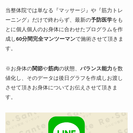
当整体院では単なる『
マッサージ
』や『
筋力トレ
ーニング
』だけで終わらず、最新の
予防医学
をも
とに個人個人のお身体に合わせたプログラムを作
成し
60分間完全マンツーマン
で施術させて頂きま
す。
※お身体の
関節
や
筋肉
の状態、
バランス能力
を
数
値化
し、そのデータは
後日グラフを作成しお渡し
させて頂きお身体についてお伝えさせて頂きま
す。