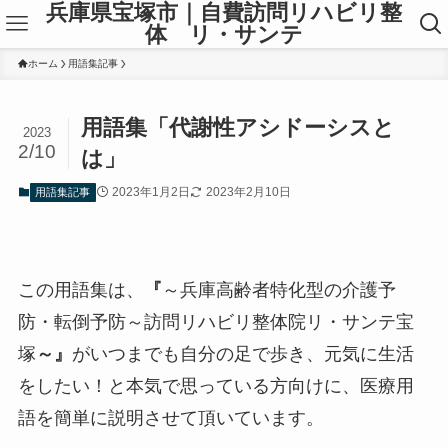
兵庫県宝塚市｜自費訪問リハビリ整
体 リ・サンテ
ホーム
用語集記事
用語集「代謝性アシドーシスと
2023
2/10
は」
2023年1月2日
2023年2月10日
用語集記事
この用語集は、
『
～兵庫高齢者特化型の介護予
防・転倒予防～訪問リハビリ整体院リ・サンテ宝
塚
～
』
がいつまでも自分の足で歩き、元気に生活
をしたい！と本気で思っている方向けに、医療用
語を簡単に説明させて頂いています。