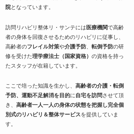
院
となっています。
訪問リハビリ整体リ・サンテには
医療機関
で高齢
者の身体を回復させるためのリハビリに従事し、
高齢者の
フレイル対策
や
介護予防
、
転倒予防
の研
修を受けた
理学療法士（国家資格）
の資格を持っ
たスタッフが在籍しています。
ここで培った知識を生かし、
高齢者の介護・転倒
予防、運動不足解消を目的
に
自宅を訪問
させて頂
き、
高齢者一人一人の身体の状態を把握し完全個
別式のリハビリ＆整体サービス
を提供していま
す。