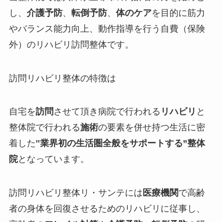
し、
介護予防
、
転倒予防
、
体のケア
を目的に筋力
やバランス能力向上、動作指導を行う
自費（保険
外）
のリハビリ訪問整体です。
訪問リハビリ整体の特徴は
自宅を
訪問
させて頂き病院で行われる
リハビリ
と
整体院で行われる
施術
の要素を併せ持つ生活に密
着した
‟
業界初の生活圏全般をサポートする
”整体
院
となっています。
訪問リハビリ整体リ・サンテには
医療機関
で高齢
者の身体を回復させるためのリハビリに従事し、