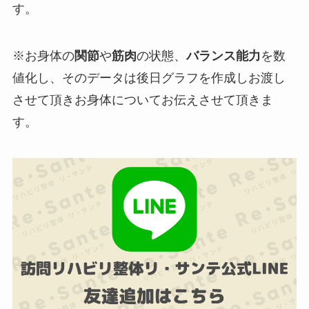
す。
※お身体の
関節
や
筋肉
の状態、
バランス能力
を
数
値化
し、そのデータは
後日グラフを作成しお渡し
させて頂きお身体についてお伝えさせて頂きま
す。