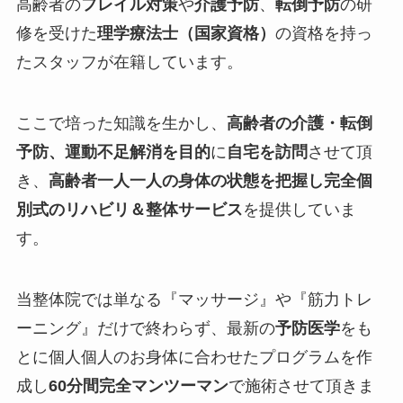
高齢者の
フレイル対策
や
介護予防
、
転倒予防
の研
修を受けた
理学療法士（国家資格）
の資格を持っ
たスタッフが在籍しています。
ここで培った知識を生かし、
高齢者の介護・転倒
予防、運動不足解消を目的
に
自宅を訪問
させて頂
き、
高齢者一人一人の身体の状態を把握し完全個
別式のリハビリ＆整体サービス
を提供していま
す。
当整体院では単なる『
マッサージ
』や『
筋力トレ
ーニング
』だけで終わらず、最新の
予防医学
をも
とに個人個人のお身体に合わせたプログラムを作
成し
60分間完全マンツーマン
で施術させて頂きま