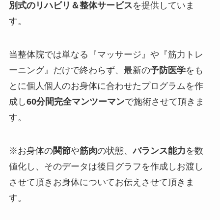
別式のリハビリ＆整体サービス
を提供していま
す。
当整体院では単なる『
マッサージ
』や『
筋力トレ
ーニング
』だけで終わらず、最新の
予防医学
をも
とに個人個人のお身体に合わせたプログラムを作
成し
60分間完全マンツーマン
で施術させて頂きま
す。
※お身体の
関節
や
筋肉
の状態、
バランス能力
を
数
値化
し、そのデータは
後日グラフを作成しお渡し
させて頂きお身体についてお伝えさせて頂きま
す。