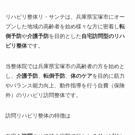
リハビリ整体リ・サンテは、兵庫県宝塚市にオー
プンした
地域の高齢者を始め様々な方に密着し
転
倒予防
や
介護予防
を目的とした
自宅訪問型のリハ
ビリ整体
です。
当整体院では兵庫県宝塚市の高齢者の方を始めと
し、
介護予防
、
転倒予防
、
体のケア
を目的に筋力
やバランス能力向上、動作指導を行う
自費（保険
外）
のリハビリ訪問整体です。
訪問リハビリ整体の特徴は