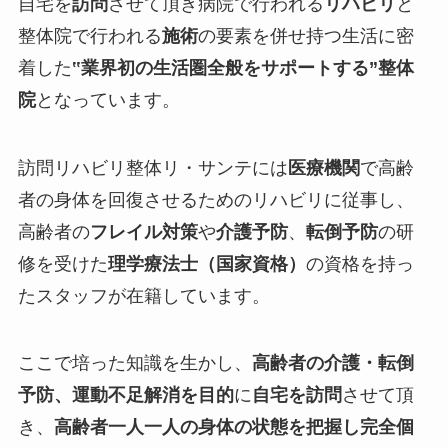
自宅を
訪問
させて頂き病院で行われる
リハビリ
と
整体院で行われる
施術
の要素を併せ持つ生活に密
着した
‟
業界初の生活圏全般をサポートする
”整体
院
となっています。
訪問リハビリ整体リ・サンテには
医療機関
で高齢
者の身体を回復させるためのリハビリに従事し、
高齢者の
フレイル対策
や
介護予防
、
転倒予防
の研
修を受けた
理学療法士（国家資格）
の資格を持っ
たスタッフが在籍しています。
ここで培った知識を生かし、
高齢者の介護・転倒
予防、運動不足解消を目的
に
自宅を訪問
させて頂
き、
高齢者一人一人の身体の状態を把握し完全個