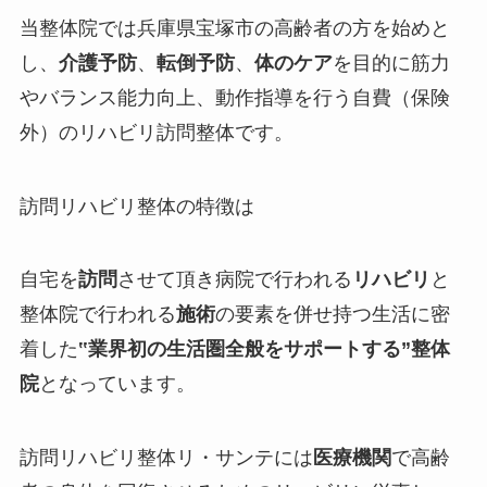
当整体院では兵庫県宝塚市の高齢者の方を始めと
し、
介護予防
、
転倒予防
、
体のケア
を目的に筋力
やバランス能力向上、動作指導を行う
自費（保険
外）
のリハビリ訪問整体です。
訪問リハビリ整体の特徴は
自宅を
訪問
させて頂き病院で行われる
リハビリ
と
整体院で行われる
施術
の要素を併せ持つ生活に密
着した
‟
業界初の生活圏全般をサポートする
”整体
院
となっています。
訪問リハビリ整体リ・サンテには
医療機関
で高齢