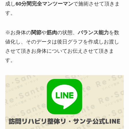
成し
60分間完全マンツーマン
で施術させて頂きま
す。
※お身体の
関節
や
筋肉
の状態、
バランス能力
を
数
値化
し、そのデータは
後日グラフを作成しお渡し
させて頂きお身体についてお伝えさせて頂きま
す。