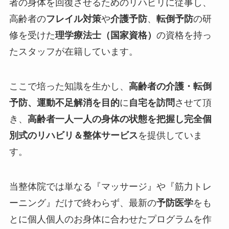
者の身体を回復させるためのリハビリに従事し、
高齢者の
フレイル対策
や
介護予防
、
転倒予防
の研
修を受けた
理学療法士（国家資格）
の資格を持っ
たスタッフが在籍しています。
ここで培った知識を生かし、
高齢者の介護・転倒
予防、運動不足解消を目的
に
自宅を訪問
させて頂
き、
高齢者一人一人の身体の状態を把握し完全個
別式のリハビリ＆整体サービス
を提供していま
す。
当整体院では単なる『
マッサージ
』や『
筋力トレ
ーニング
』だけで終わらず、最新の
予防医学
をも
とに個人個人のお身体に合わせたプログラムを作